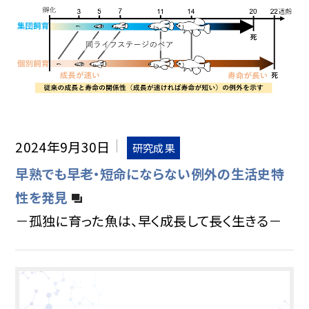
2024年9月30日
研究成果
早熟でも早老・短命にならない例外の生活史特
性を発見
－孤独に育った魚は、早く成長して長く生きる－