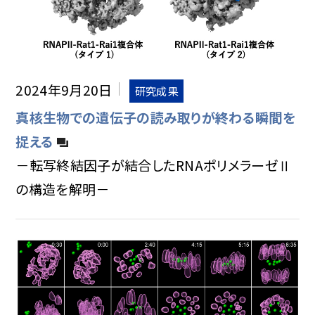
2024年9月20日
研究成果
真核生物での遺伝子の読み取りが終わる瞬間を
捉える
－転写終結因子が結合したRNAポリメラーゼⅡ
の構造を解明－