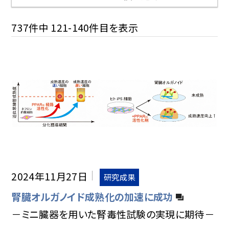
大学院生たち
BDRの研究ネホリハホリ
イベント
研究最前線
研究室の人びと
研究者にズームイン
研究人十色
中学生が聞きました！
論文ノート
737件中 121-140件目を表示
2024年11月27日
研究成果
腎臓オルガノイド成熟化の加速に成功
－ミニ臓器を用いた腎毒性試験の実現に期待－