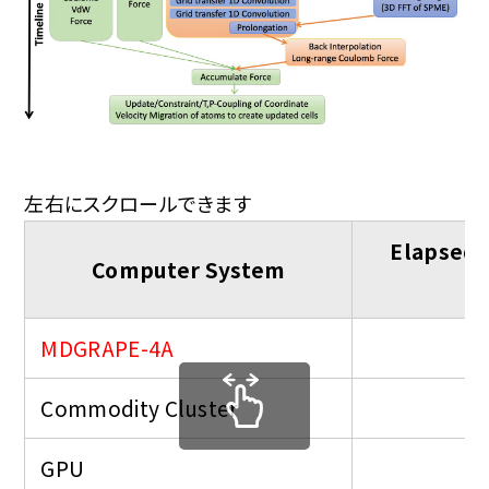
左右にスクロールできます
Elapsed t
Computer System
s
MDGRAPE-4A
Commodity Cluster
GPU