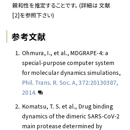
親和性を推定することです。 (詳細は 文献
[2]を参照下さい)
参考文献
1.
Ohmura, I., et al., MDGRAPE-4: a
special-purpose computer system
for molecular dynamics simulations,
Phil. Trans. R. Soc. A, 372:20130387,
2014.
2.
Komatsu, T. S. et al., Drug binding
dynamics of the dimeric SARS-CoV-2
main protease determined by