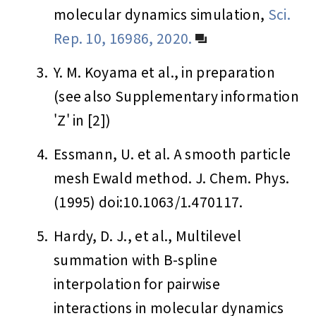
molecular dynamics simulation,
Sci.
Rep. 10, 16986, 2020.
3.
Y. M. Koyama et al., in preparation
(see also Supplementary information
'Z' in [2])
4.
Essmann, U. et al. A smooth particle
mesh Ewald method. J. Chem. Phys.
(1995) doi:10.1063/1.470117.
5.
Hardy, D. J., et al., Multilevel
summation with B-spline
interpolation for pairwise
interactions in molecular dynamics