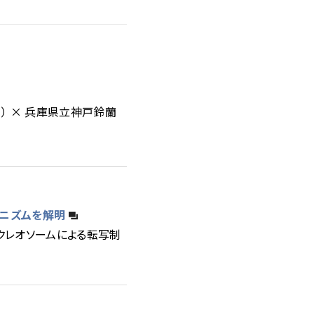
） × 兵庫県立神戸鈴蘭
ニズムを解明
クレオソームによる転写制