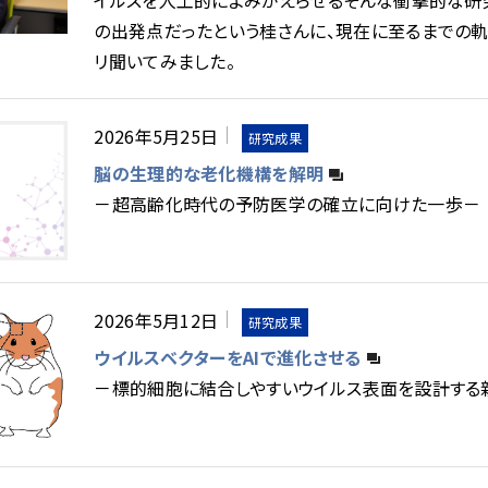
イルスを人工的によみがえらせる――そんな衝撃的な
の出発点だったという桂さんに、現在に至るまでの
リ聞いてみました。
2026年5月25日
研究成果
脳の生理的な老化機構を解明
－超高齢化時代の予防医学の確立に向けた一歩－
2026年5月12日
研究成果
ウイルスベクターをAIで進化させる
－標的細胞に結合しやすいウイルス表面を設計する