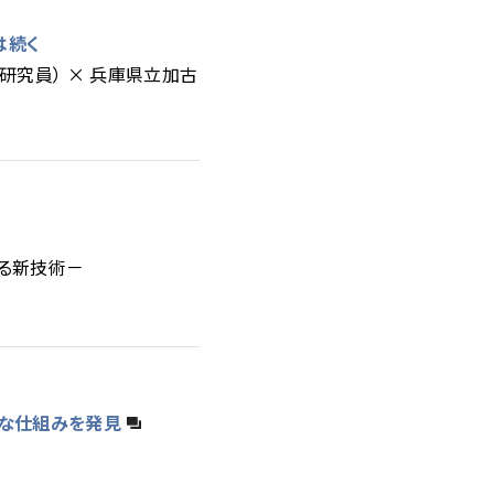
は続く
研究員） × 兵庫県立加古
する新技術－
たな仕組みを発見