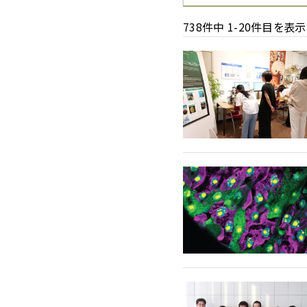
2026
2025
2024
2023
2022
2021
2020
2019
2018
738件中 1-20件目を表示