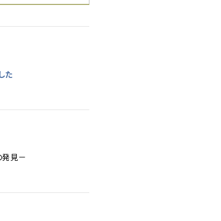
した
の発見－