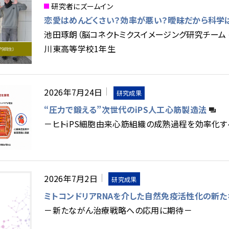
研究者にズームイン
恋愛はめんどくさい？効率が悪い？曖昧だから科学
池田琢朗（脳コネクトミクスイメージング研究チーム 
川東高等学校1年生
2026年7月24日
研究成果
“圧力で鍛える”次世代のiPS人工心筋製造法
－ヒトiPS細胞由来心筋組織の成熟過程を効率化
2026年7月2日
研究成果
ミトコンドリアRNAを介した自然免疫活性化の新
－新たながん治療戦略への応用に期待－