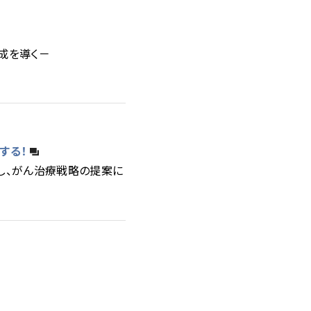
成を導く－
する！
し、がん治療戦略の提案に