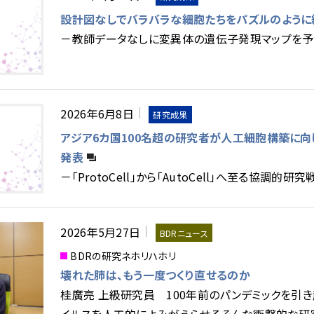
設計図なしでバラバラな細胞たちをパズルのように
－教師データなしに変異体の遺伝子発現マップを
2026年6月8日
研究成果
アジア6カ国100名超の研究者が人工細胞構築に向
発表
－「ProtoCell」から「AutoCell」へ至る協調的
2026年5月27日
BDRニュース
BDRの研究ネホリハホリ
壊れた肺は、もう一度つくり直せるのか
桂廣亮 上級研究員 100年前のパンデミックを引