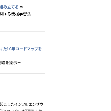
組み立てる
予測する機械学習法－
けた10年ロードマップを
研究戦略を提示－
き起こしたインフルエンザウ