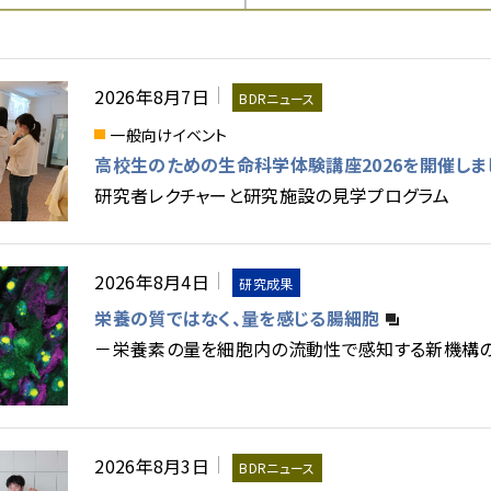
大学院生たち
BDRの研究ネホリハホリ
イベント
研究最前線
研究室の人びと
研究者にズームイン
研究人十色
中学生が聞きました！
論文ノート
2026年8月7日
BDRニュース
一般向けイベント
高校生のための生命科学体験講座2026を開催しま
研究者レクチャーと研究施設の見学プログラム
2026年8月4日
研究成果
栄養の質ではなく、量を感じる腸細胞
－栄養素の量を細胞内の流動性で感知する新機構
2026年8月3日
BDRニュース