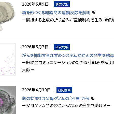
2026年5月9日
研究成果
顎を形づくる組織間の連鎖反応を解明
－隣接する上皮の折り畳みが空間制約を生み、顎形
2026年5月7日
研究成果
がんを抑制するはずのシステムががんの発生を誘導
－細胞間コミュニケーションの新たな仕組みを解明
貢献－
2026年4月30日
研究成果
命の始まりは父母ゲノムの「別居」から
－父母ゲノム間の競合が受精卵の発生を助ける－