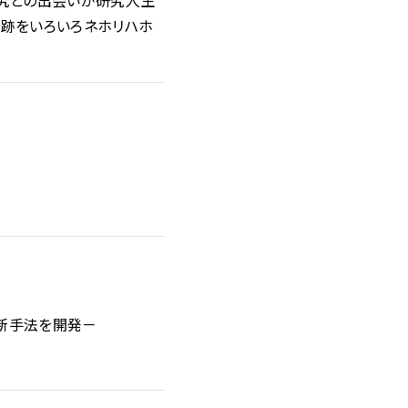
研究との出会いが研究人生
軌跡をいろいろネホリハホ
新手法を開発－