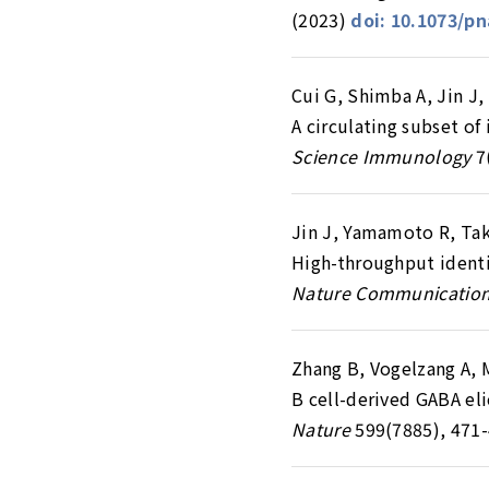
(2023)
doi: 10.1073/p
Cui G, Shimba A, Jin J, 
A circulating subset of
Science Immunology
7(
Jin J, Yamamoto R, Take
High-throughput identif
Nature Communicatio
Zhang B, Vogelzang A, M
B cell-derived GABA eli
Nature
599(7885), 471-