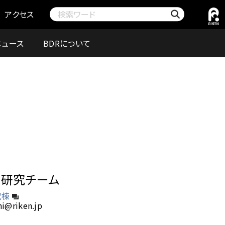
アクセス
ニュース
BDRについて
測研究チーム
究棟
hi@riken.jp