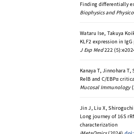
Finding differentially
Biophysics and Physico
Wataru Ise, Takuya Koi
KLF2 expression in IgG 
J Exp Med
222 (5):e202
Kanaya T, Jinnohara T, S
RelB and C/EBPα critic
Mucosal Immunology
(
Jin J, Liu X, Shiroguchi
Long journey of 16S rR
characterization
iMetaOmics
(2024)
doi: