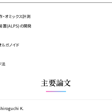
作・オミックス計測
置(ALPS)の開発
 オルガノイド
ド法
主要論文
hiroguchi K.