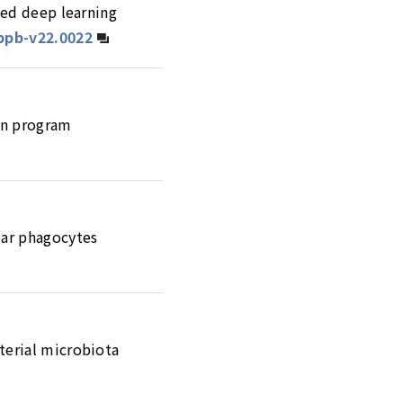
sed deep learning
ppb-v22.0022
ion program
ear phagocytes
terial microbiota