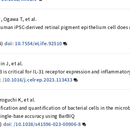
, Ogawa T, et al.
human iPSC-derived retinal pigment epithelium cell does n
e
4)
doi: 10.7554/eLife.92510
n J, et al.
is critical for IL-31 receptor expression and inflammator
: /10.1016/j.celrep.2023.113433
oguchi K, et al.
ication and quantification of bacterial cells in the micr
ingle-base accuracy using BarBIQ
)
doi: /10.1038/s41596-023-00906-8