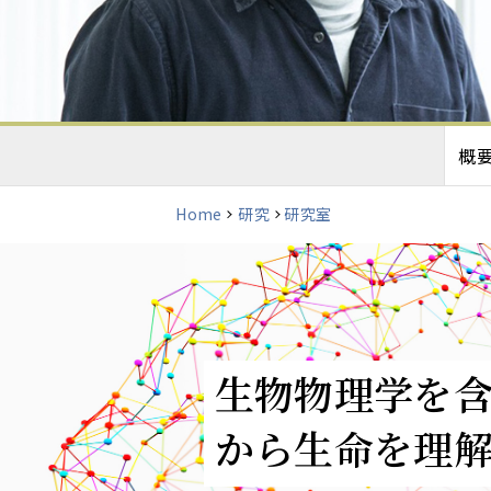
概
Home
研究
研究室
生物物理学を
から生命を理