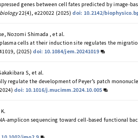
 expressed genes between cell fates predicted by image-ba
biology
22(4), e220022 (2025)
doi: 10.2142/biophysico.b
ke, Nozomi Shimada , et al.
plasma cells at their induction site regulates the migrat
41019, (2025)
doi: 10.1084/jem.20241019
akakibara S, et al.
ally regulate the development of Peyer’s patch mononucl
2024)
doi: 10.1016/j.mucimm.2024.10.005
 K.
NA-amplicon sequencing toward cell-based functional bac
 10.1002/imo2.9