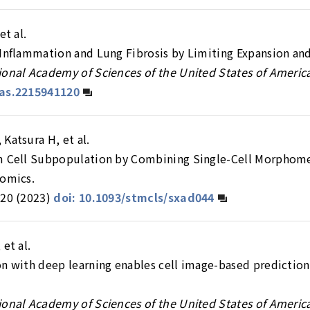
et al.
Inflammation and Lung Fibrosis by Limiting Expansion and 
ional Academy of Sciences of the United States of Americ
nas.2215941120
Katsura H, et al.
em Cell Subpopulation by Combining Single-Cell Morphome
tomics.
20 (2023)
doi: 10.1093/stmcls/sxad044
et al.
on with deep learning enables cell image-based prediction
ional Academy of Sciences of the United States of Americ