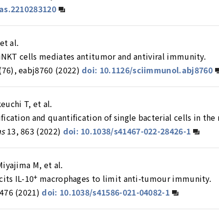
nas.2210283120
et al.
 iNKT cells mediates antitumor and antiviral immunity.
76), eabj8760 (2022)
doi: 10.1126/sciimmunol.abj8760
uchi T, et al.
ication and quantification of single bacterial cells in the
ns
13, 863 (2022)
doi: 10.1038/s41467-022-28426-1
iyajima M, et al.
cits IL-10
+
macrophages to limit anti-tumour immunity.
476 (2021)
doi: 10.1038/s41586-021-04082-1