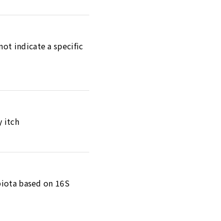
ot indicate a specific
y itch
obiota based on 16S