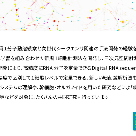
質１分子動態観察と次世代シークエンサ関連の手法開発の経験を
械学習を組み合わせた新規１細胞計測法を開発し、三次元空間計
より、高精度にRNA 分子を定量できるDigital RNA sequenci
精度で区別して１細胞レベルで定量できる、新しい細菌叢解析法
システムの理解や、幹細胞・オルガノイドを用いた研究などによ
胞などを対象に、たくさんの共同研究も行っています。