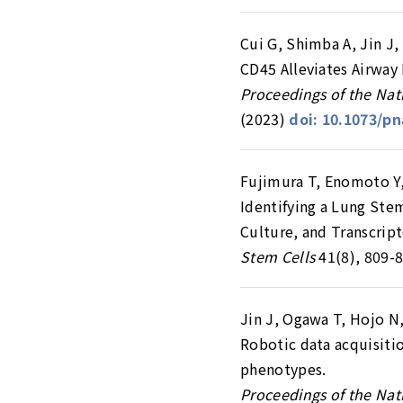
Cui G, Shimba A, Jin J, 
CD45 Alleviates Airway 
Proceedings of the Nat
(2023)
doi: 10.1073/p
Fujimura T, Enomoto Y, 
Identifying a Lung St
Culture, and Transcrip
Stem Cells
41(8), 809-8
Jin J, Ogawa T, Hojo N, 
Robotic data acquisiti
phenotypes.
Proceedings of the Nat