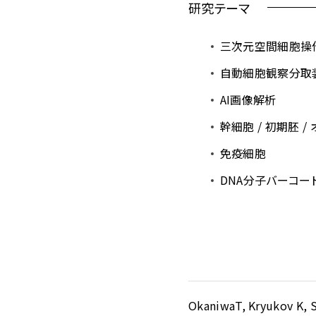
研究テーマ
三次元空間細胞操
自動細胞観察分取装
AI画像解析
幹細胞 / 初期胚 /
免疫細胞
DNA分子バーコー
OkaniwaT, Kryukov K, S