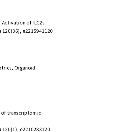
Activation of ILC2s.
a
120(36), e2215941120
trics, Organoid
 of transcriptomic
a
120(1), e2210283120