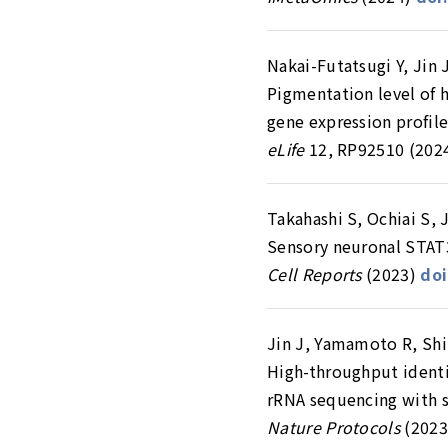
Nakai-Futatsugi Y, Jin J
Pigmentation level of 
gene expression profil
eLife
12, RP92510 (202
Takahashi S, Ochiai S, Ji
Sensory neuronal STAT3 
Cell Reports
(2023)
doi
Jin J, Yamamoto R, Shir
High-throughput identif
rRNA sequencing with s
Nature Protocols
(2023