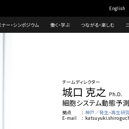
English
ミナー・シンポジウム
働く・学ぶ
つながる・楽しむ
チームディレクター
城口 克之
Ph.D.
細胞システム動態予
拠点
神戸／発生・再生研
E-mail
katsuyuki.shiroguc