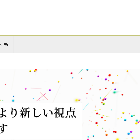
ト
より新しい視点
す