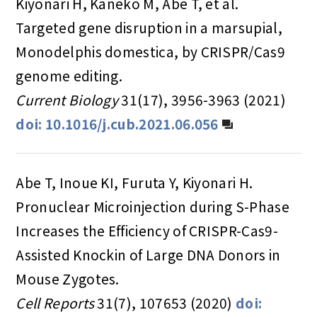
Kiyonari H, Kaneko M, Abe T, et al.
Targeted gene disruption in a marsupial,
Monodelphis domestica, by CRISPR/Cas9
genome editing.
Current Biology
31(17), 3956-3963 (2021)
doi: 10.1016/j.cub.2021.06.056
Abe T, Inoue KI, Furuta Y, Kiyonari H.
Pronuclear Microinjection during S-Phase
Increases the Efficiency of CRISPR-Cas9-
Assisted Knockin of Large DNA Donors in
Mouse Zygotes.
Cell Reports
31(7), 107653 (2020)
doi: