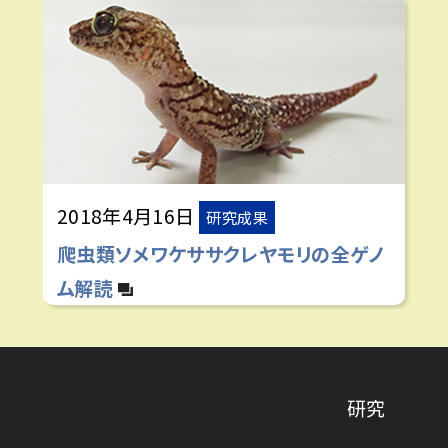
2018年4月16日
研究成果
爬虫類ソメワケササクレヤモリの全ゲノ
ム解読
研究