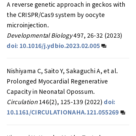
A reverse genetic approach in geckos with
the CRISPR/Cas9 system by oocyte
microinjection.
Developmental Biology
497, 26-32 (2023)
doi: 10.1016/j.ydbio.2023.02.005
Nishiyama C, Saito Y, Sakaguchi A, et al.
Prolonged Myocardial Regenerative
Capacity in Neonatal Opossum.
Circulation
146(2), 125-139 (2022)
doi:
10.1161/CIRCULATIONAHA.121.055269