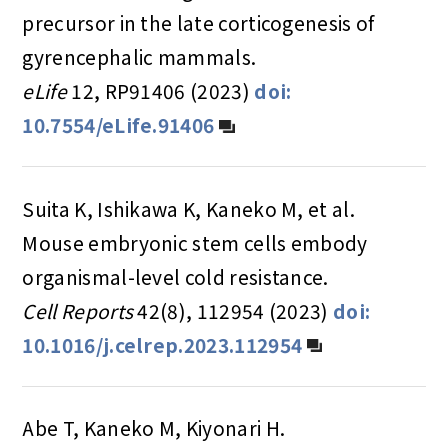
precursor in the late corticogenesis of
gyrencephalic mammals.
eLife
12, RP91406 (2023)
doi:
10.7554/eLife.91406
Suita K, Ishikawa K, Kaneko M, et al.
Mouse embryonic stem cells embody
organismal-level cold resistance.
Cell Reports
42(8), 112954 (2023)
doi:
10.1016/j.celrep.2023.112954
Abe T, Kaneko M, Kiyonari H.