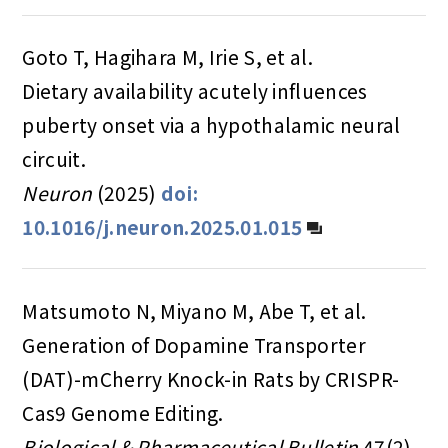
Goto T, Hagihara M, Irie S, et al.
Dietary availability acutely influences
puberty onset via a hypothalamic neural
circuit.
Neuron
(2025)
doi:
10.1016/j.neuron.2025.01.015
Matsumoto N, Miyano M, Abe T, et al.
Generation of Dopamine Transporter
(DAT)-mCherry Knock-in Rats by CRISPR-
Cas9 Genome Editing.
Biological & Pharmaceutical Bulletin
47(2),