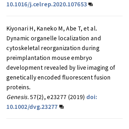
10.1016/j.celrep.2020.107653
Kiyonari H, Kaneko M, Abe T, et al.
Dynamic organelle localization and
cytoskeletal reorganization during
preimplantation mouse embryo
development revealed by live imaging of
genetically encoded fluorescent fusion
proteins.
Genesis.
57(2), e23277 (2019)
doi:
10.1002/dvg.23277