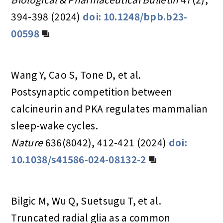
394-398 (2024)
doi: 10.1248/bpb.b23-
00598
Wang Y, Cao S, Tone D, et al.
Postsynaptic competition between
calcineurin and PKA regulates mammalian
sleep-wake cycles.
Nature
636(8042), 412-421 (2024)
doi:
10.1038/s41586-024-08132-2
Bilgic M, Wu Q, Suetsugu T, et al.
Truncated radial glia as a common