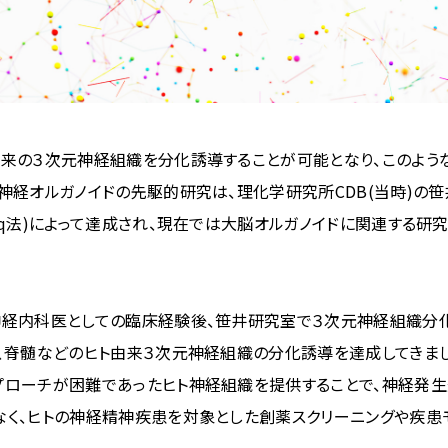
由来の３次元神経組織を分化誘導することが可能となり、このよう
神経オルガノイドの先駆的研究は、理化学研究所CDB(当時)の
Bq法)によって達成され、現在では大脳オルガノイドに関連する研
神経内科医としての臨床経験後、笹井研究室で３次元神経組織分
、脊髄などのヒト由来３次元神経組織の分化誘導を達成してきま
プローチが困難であったヒト神経組織を提供することで、神経発
なく、ヒトの神経精神疾患を対象とした創薬スクリーニングや疾患