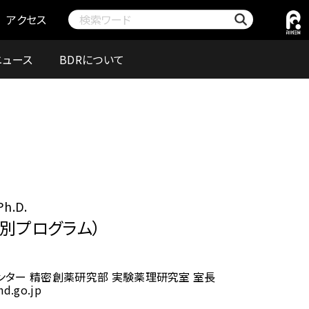
アクセス
ニュース
BDRについて
Ph.D.
別プログラム）
ター 精密創薬研究部 実験薬理研究室 室長
hd.go.jp