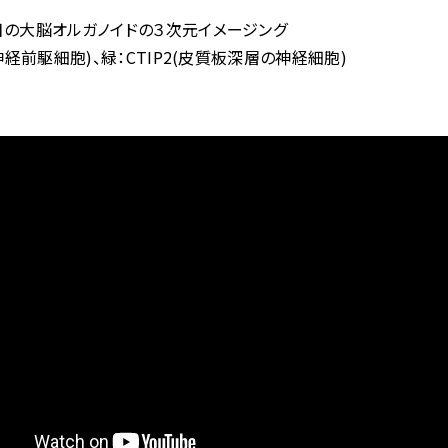
目の大脳オルガノイドの３次元イメージング
(神経前駆細胞)、緑：CTIP2(皮質板深層の神経細胞)