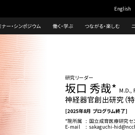
English
ミナー・シンポジウム
働く・学ぶ
つながる・楽しむ
研究リーダー
坂口 秀哉*
M.D., 
神経器官創出研究（特
[2025年8月 プログラム終了]
*現所属
国立成育医療研究セン
E-mail
sakaguchi-hid@ncc