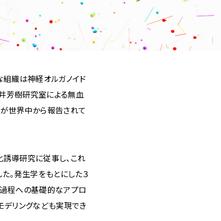
な組織は神経オルガノイド
笹井芳樹研究室による無血
究が世界中から報告されて
化誘導研究に従事し、これ
した。発生学をもとにした３
生過程への基礎的なアプロ
モデリングなども実現でき