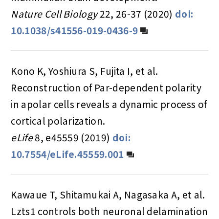
Nature Cell Biology
22, 26-37 (2020)
doi:
10.1038/s41556-019-0436-9
Kono K, Yoshiura S, Fujita I, et al.
Reconstruction of Par-dependent polarity
in apolar cells reveals a dynamic process of
cortical polarization.
eLife
8, e45559 (2019)
doi:
10.7554/eLife.45559.001
Kawaue T, Shitamukai A, Nagasaka A, et al.
Lzts1 controls both neuronal delamination