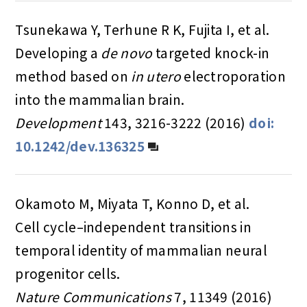
Tsunekawa Y, Terhune R K, Fujita I, et al.
Developing a
de novo
targeted knock-in
method based on
in utero
electroporation
into the mammalian brain.
Development
143, 3216-3222 (2016)
doi:
10.1242/dev.136325
Okamoto M, Miyata T, Konno D, et al.
Cell cycle–independent transitions in
temporal identity of mammalian neural
progenitor cells.
Nature Communications
7, 11349 (2016)