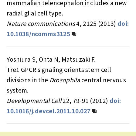
mammalian telencephalon includes a new
radial glial cell type.
Nature communications
4, 2125 (2013)
doi:
10.1038/ncomms3125
Yoshiura S, Ohta N, Matsuzaki F.
Tre1 GPCR signaling orients stem cell
divisions in the
Drosophila
central nervous
system.
Developmental Cell
22, 79-91 (2012)
doi:
10.1016/j.devcel.2011.10.027