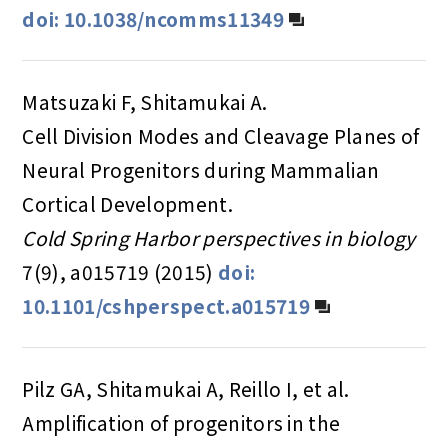
doi: 10.1038/ncomms11349
Matsuzaki F, Shitamukai A.
Cell Division Modes and Cleavage Planes of
Neural Progenitors during Mammalian
Cortical Development.
Cold Spring Harbor perspectives in biology
7(9), a015719 (2015)
doi:
10.1101/cshperspect.a015719
Pilz GA, Shitamukai A, Reillo I, et al.
Amplification of progenitors in the