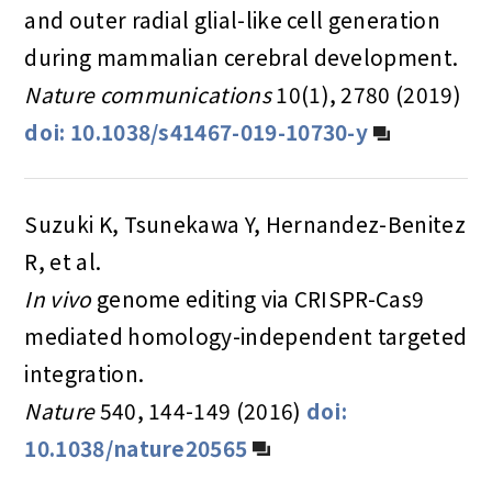
and outer radial glial-like cell generation
during mammalian cerebral development.
Nature communications
10(1), 2780 (2019)
doi: 10.1038/s41467-019-10730-y
Suzuki K, Tsunekawa Y, Hernandez-Benitez
R, et al.
In vivo
genome editing via CRISPR-Cas9
mediated homology-independent targeted
integration.
Nature
540, 144-149 (2016)
doi:
10.1038/nature20565