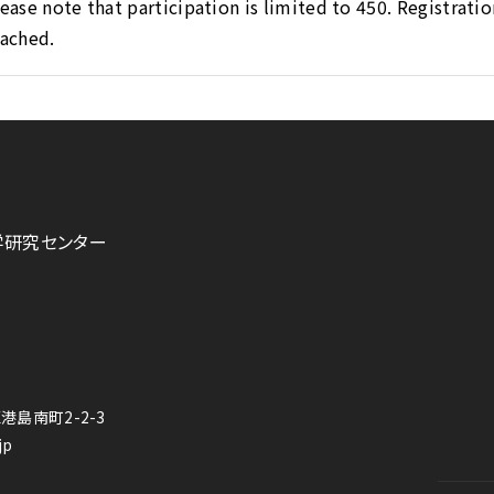
ease note that participation is limited to 450. Registratio
eached.
学研究センター
港島南町2-2-3
jp