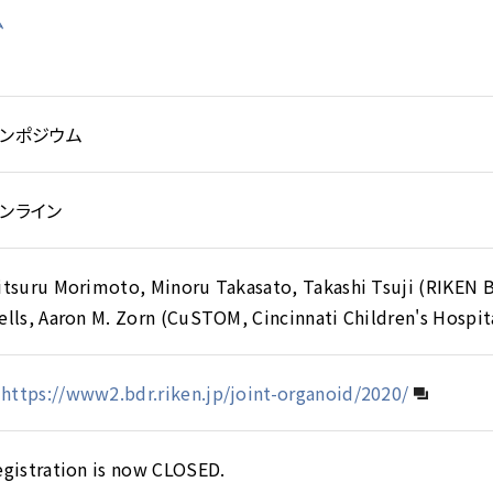
ム
ンポジウム
ンライン
itsuru Morimoto, Minoru Takasato, Takashi Tsuji (RIKEN 
lls, Aaron M. Zorn (CuSTOM, Cincinnati Children's Hospit
https://www2.bdr.riken.jp/joint-organoid/2020/
egistration is now CLOSED.