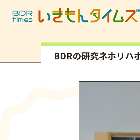
記事タイトル
BDRの研究ネホリハ