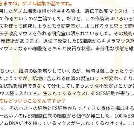
きますね。ゲノム編集の話ですね。
テムを利用したゲノム編集技術が登場する前は、遺伝子改変マウスは
って作るというのが主流でした。だけど、この作製法はいろいろ
スを使って研究しようと思う研究室が、よし作ろうと思って簡
伝子改変マウスを作れる研究室は限られていました。その技術の
培養技術があります。遺伝子改変したES細胞からキメラマウス
マウスになるES細胞をきちんと良質な状態、未分化な状態を
保ちつつ、細胞の数を増やしていくのが、当時は難しかったそう
たようですが。培地に含まれる血清の製造ロットが変わったり
な状態を維持できなくて分化してしまうような不安定さとかが
マウス胚に入れても、生まれてくるマウスにそのES細胞が寄与
のはどういうことなんですか？
れて、そのホストの細胞とES細胞からできてきた身体を構成す
一番いいのはES細胞由来の細胞から個体が発生した、100％E
ゲノムDNAだけを持っているマウスが生まれてくるわけです。