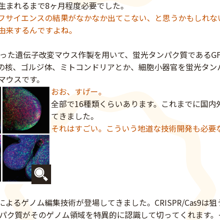
生まれるまで8ヶ月程度必要でした。
フサイエンスの結果がなかなか出てこない、と思うかもしれな
由来するんですよね。
を使った遺伝子改変マウス作製を用いて、蛍光タンパク質であるG
胞の核、ゴルジ体、ミトコンドリアとか、細胞小器官を蛍光タン
マウスです。
おお、すげー。
全部で16種類くらいあります。これまでに国内
てきました。
それはすごい。こういう地道な技術開発も必要
s9によるゲノム編集技術が登場してきました。CRISPR/Cas9は
タンパク質がそのゲノム領域を特異的に認識して切ってくれます