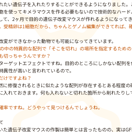
れたい遺伝子を入れたりすることができるようになりました。
細胞を使ってキメラマウスを作る必要もないので技術的なハード
して、2ヶ月で目的の遺伝子改変マウスが作れるようになって
。受精卵は1細胞だから、ちゃんとゲノム編集ができてれば、
改変ができなかった動物でも可能になってきています。
ムの中の特異的な配列で「そこを切れ」の場所を指定するため
も切っちゃうんですか？
ターゲットエフェクトですね。目的のところにしかない配列を
特異性が高いと言われているので。
切るだけですよね？
自然に修復されるときに似たような配列が存在するとある程度の
に入れておきます。何も入れないと切れた箇所から削れたりし
確率ですね。どうやって見つけるんでしょうね。
て
s9を用いた遺伝子改変マウスの作製は簡単とは言ったものの、実はG