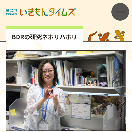
記事タイトル
メニュー
BDRの研究ネホリハホリ