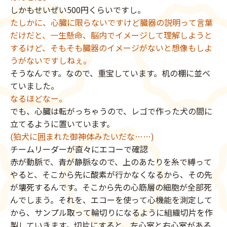
しかもせいぜい500円くらいですし。
たしかに、心臓に限らないですけど臓器の説明って言葉
だけだと、一生懸命、脳内でイメージして理解しようと
するけど、そもそも臓器のイメージがないと想像もしよ
うがないですしねぇ。
そうなんです。なので、重宝しています。机の棚に並べ
ていました。
なるほどなー。
でも、心臓は転がっちゃうので、レゴで作った犬の間に
立てるように置いています。
(狛犬に囲まれた御神体みたいだな……)
チームリーダーが直々にエコーで確認
赤が動脈で、青が静脈なので、上のあたりを糸で縛って
やると、そこから先に酸素が行かなくなるから、その先
が壊死するんです。そこから先の心筋層の細胞が全部死
んでしまう。それを、エコーを使って心機能を測定して
から、サンプル取って輪切りになるように組織切片を作
製していきます。切片にすると、左心室と右心室がある