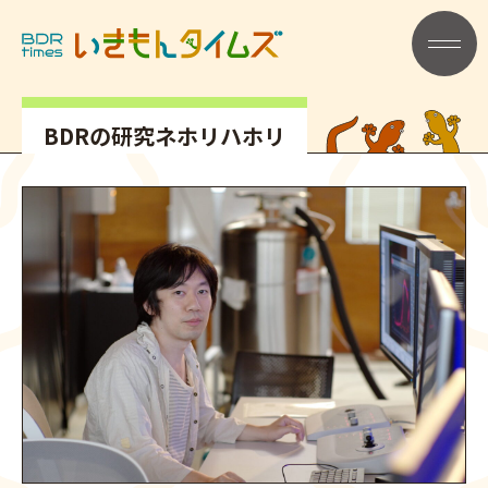
記事タイトル
メニュー
BDRの研究ネホリハホリ