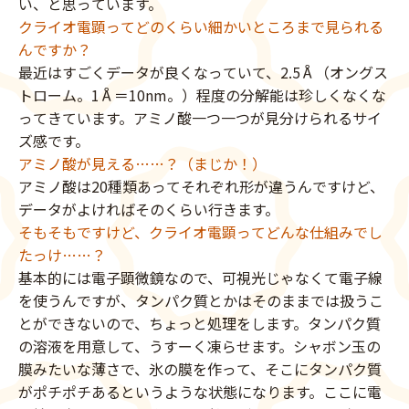
い、と思っています。
クライオ電顕ってどのくらい細かいところまで見られる
んですか？
最近はすごくデータが良くなっていて、2.5Å（オングス
トローム。1Å＝10nm。）程度の分解能は珍しくなくな
ってきています。アミノ酸一つ一つが見分けられるサイ
ズ感です。
アミノ酸が見える……？（まじか！）
アミノ酸は20種類あってそれぞれ形が違うんですけど、
データがよければそのくらい行きます。
そもそもですけど、クライオ電顕ってどんな仕組みでし
たっけ……？
基本的には電子顕微鏡なので、可視光じゃなくて電子線
を使うんですが、タンパク質とかはそのままでは扱うこ
とができないので、ちょっと処理をします。タンパク質
の溶液を用意して、うすーく凍らせます。シャボン玉の
膜みたいな薄さで、氷の膜を作って、そこにタンパク質
がポチポチあるというような状態になります。ここに電