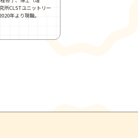
課程修了、博士（理
究所CLSTユニットリー
020年より現職。