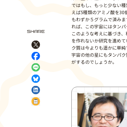
ではもし、もっと少ない種
えば5種類のアミノ酸を30
もわずか５グラムで済みま
れば、この宇宙にはタンパ
SHARE
このような考えに基づき、
を作れないか研究を進めて
ク質は今よりも遥かに単純
Xでシェア
宇宙の他の星にもタンパク
がするのでしょうか。
Facebookでシェア
LINEでシェア
BlueSkyでシェア
LinkedInでシェア
記事のURLをコピー