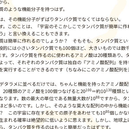
から、
質
のような
機能分子を持つはず。
は、その機能分子が
ずばり
タンパク質でなくてはならない。
す。このことは、「宇宙のそこかしこでタンパク質が簡単に作
う」と言い換えることもできます。
質は簡単に作れるのでしょうか？ そもそも、タンパク質とい
般的には小さいタンパク質でも100個ほど、大きいものでは数
ます。タンパク質を作るのに使われるアミノ酸は20種類あり、
よって、それぞれのタンパク質は独自の『アミノ酸配列』を持
を実行することができるのです（ちなみにこのアミノ酸配列を決
をデタラメに並べるだけでは、ちゃんと機能を持ったアミノ酸
100
130
20種類のアミノ酸を100個つなげると20
＝約10
種類と
88
なります。数の最大の単位である無量大数が10
ですから、タ
ほど多いのです。しかし、そのような莫大な配列の中から機能
80
？ この宇宙に存在する全ての原子をあわせても10
個しかな
生まれる確率は絶望的に低いように思えます。しかし、地球上
ら、タンパク質を作るのはもっと簡単だったはずです。