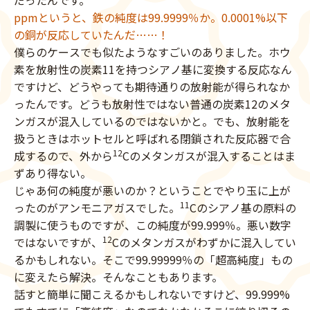
だったんです。
ppmというと、鉄の純度は99.9999％か。0.0001%以下
の銅が反応していたんだ……！
僕らのケースでも似たようなすごいのありました。ホウ
素を放射性の炭素11を持つシアノ基に変換する反応なん
ですけど、どうやっても期待通りの放射能が得られなか
ったんです。どうも放射性ではない普通の炭素12のメタ
ンガスが混入しているのではないかと。でも、放射能を
扱うときはホットセルと呼ばれる閉鎖された反応器で合
12
成するので、外から
Cのメタンガスが混入することはま
ずあり得ない。
じゃあ何の純度が悪いのか？ということでやり玉に上が
11
ったのがアンモニアガスでした。
Cのシアノ基の原料の
調製に使うものですが、この純度が99.999％。悪い数字
12
ではないですが、
Cのメタンガスがわずかに混入してい
るかもしれない。そこで99.99999％の「超高純度」もの
に変えたら解決。そんなこともあります。
話すと簡単に聞こえるかもしれないですけど、99.999%