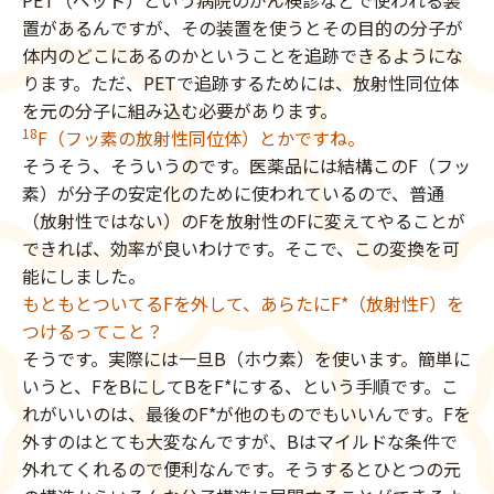
PET（ペット）という病院のがん検診などで使われる装
置があるんですが、その装置を使うとその目的の分子が
体内のどこにあるのかということを追跡できるようにな
ります。ただ、PETで追跡するためには、放射性同位体
を元の分子に組み込む必要があります。
18
F（フッ素の放射性同位体）とかですね。
そうそう、そういうのです。医薬品には結構このF（フッ
素）が分子の安定化のために使われているので、普通
（放射性ではない）のFを放射性のFに変えてやることが
できれば、効率が良いわけです。そこで、この変換を可
能にしました。
もともとついてるFを外して、あらたにF*（放射性F）を
つけるってこと？
そうです。実際には一旦B（ホウ素）を使います。簡単に
いうと、FをBにしてBをF*にする、という手順です。こ
れがいいのは、最後のF*が他のものでもいいんです。Fを
外すのはとても大変なんですが、Bはマイルドな条件で
外れてくれるので便利なんです。そうするとひとつの元