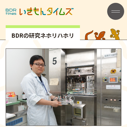
記事タイトル
メニュー
BDRの研究ネホリハホリ