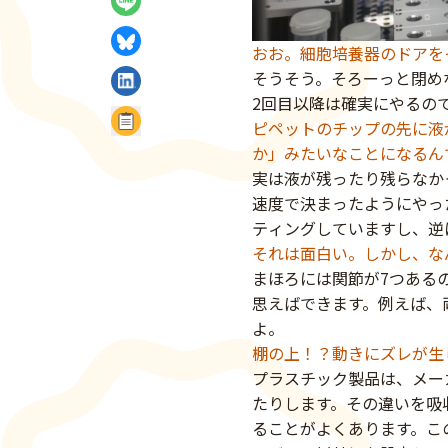
LINEでシェア
おお。細胞培養器のドアを
BlueSkyでシェア
そうそう。そろーっと閉め
2回目以降は確実にやるの
LinkedInでシェア
ピペットのチップの先に液
記事のURLをコピー
か」みたいなことになるん
実は液が残ったり残らなか
速度で決まったようにやっ
ティングしていますし、逆
それは面白い。しかし、な
まほろには関節が7つある
思えばできます。例えば、
よ。
棚の上！？動きにズレが生
プラスチック製品は、メー
たりします。その違いを吸
ることがよくあります。こ