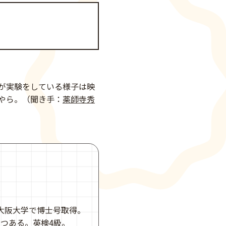
が実験をしている様子は映
やら。（聞き手：
薬師寺秀
員
大阪大学で博士号取得。
つある。英検4級。