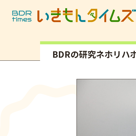
記事タイトル
BDRの研究ネホリハ