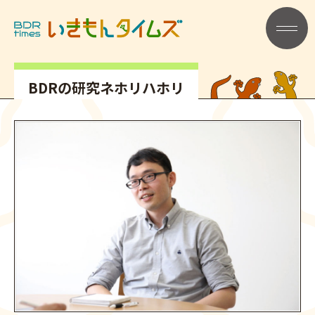
記事タイトル
メニュー
BDRの研究ネホリハホリ