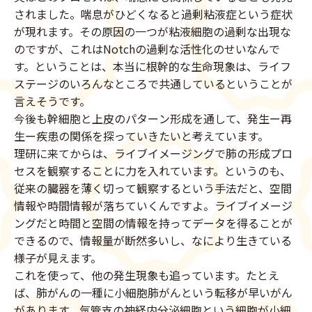
されました。喘息がひどくなると過剰粘液症という症状
が現れます。その原因の一つが粘液細胞の過剰な出現な
のですが、これはNotchの過剰な活性化のせいなんで
す。ということは、本当に根幹的な生命現象は、ライフ
ステージのいろんなところで共通しているということが
言えそうです。
今後も幹細胞と上皮のパターン形成を通して、発生ー再
生ー疾患の関係を探っていきたいと考えています。
理研に来てからは、ライブイメージングで肺の形成プロ
セスを観察することに力を入れています。というのも、
従来の臓器を薄く切って観察するという手法だと、空間
情報や時間情報が落ちていくんですよ。ライブイメージ
ングだと時間と空間の情報を持ってデータを得ることが
できるので、情報量が断然多いし、なにより生きている
様子が見えます。
これを使って、他の発生現象も追っています。たとえ
ば、肺がんの一種に小細胞肺がんという転移が早いがん
があります。気管支の神経内分泌細胞という細胞が小細