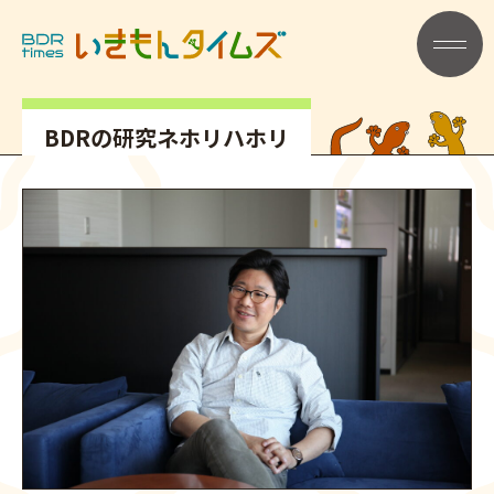
記事タイトル
メニュー
BDRの研究ネホリハホリ