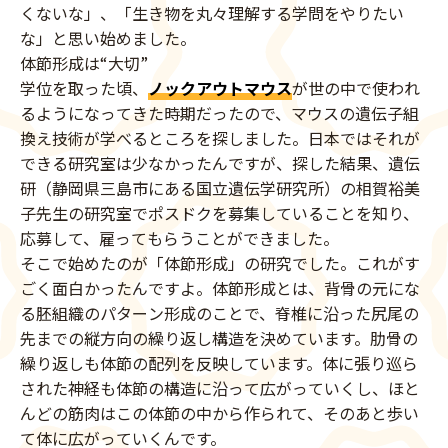
くないな」、「生き物を丸々理解する学問をやりたい
な」と思い始めました。
体節形成は“大切”
学位を取った頃、
ノックアウトマウス
が世の中で使われ
るようになってきた時期だったので、マウスの遺伝子組
換え技術が学べるところを探しました。日本ではそれが
できる研究室は少なかったんですが、探した結果、遺伝
研（静岡県三島市にある国立遺伝学研究所）の相賀裕美
子先生の研究室でポスドクを募集していることを知り、
応募して、雇ってもらうことができました。
そこで始めたのが「体節形成」の研究でした。これがす
ごく面白かったんですよ。体節形成とは、背骨の元にな
る胚組織のパターン形成のことで、脊椎に沿った尻尾の
先までの縦方向の繰り返し構造を決めています。肋骨の
繰り返しも体節の配列を反映しています。体に張り巡ら
された神経も体節の構造に沿って広がっていくし、ほと
んどの筋肉はこの体節の中から作られて、そのあと歩い
て体に広がっていくんです。