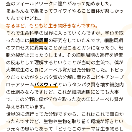
査のフィールドワークに憧れがあって始めました。
まぁみんなで集まってワイワイやること自体が楽しかっ
たんですけどね。
なるほど、もともと生き物好きなんですね。
それで生命科学の世界に入っていくんですが、学位を取
った時には
細胞周期
の研究をしていたんです。細胞周期
のプロセスに異常なことが起こるとガンになったり、細
胞分裂が止まったりします。その細胞周期の進行を酵素
の反応として理解するということが当時の主流で、僕が
大学院生のときにノーベル賞が出た分野でした。トピッ
クだったのがタンパク質の分解に関わるユビキチンープ
ロテアソーム
パスウェイ
というタンパク質を壊す細胞内
の仕組みなんですけど、これが細胞周期にとても大事
で、この分野に僕が学位を取った次の年にノーベル賞が
与えられています。
世界的に流行ってた分野ですから、これはこれで面白か
ったんですけど、生物や生物を取り巻く環境が好きとい
う元々の思いもあって「どうもこのテーマは生き物らし